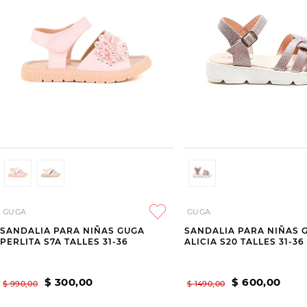
GUGA
GUGA
SANDALIA PARA NIÑAS GUGA
SANDALIA PARA NIÑAS 
PERLITA S7A TALLES 31-36
ALICIA S20 TALLES 31-36
$
300
,
00
$
600
,
00
$
990
,
00
$
1490
,
00