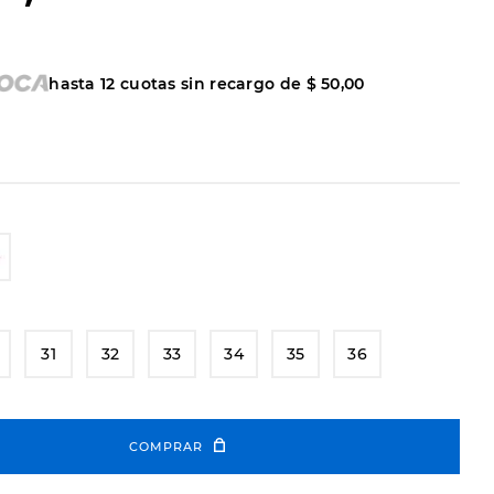
hasta
12
cuotas sin recargo de
$
50
,
00
31
32
33
34
35
36
COMPRAR