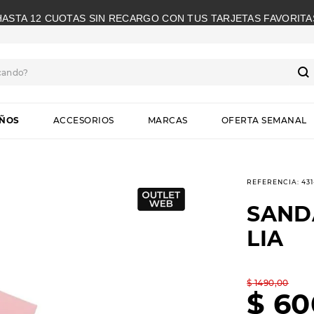
HASTA 12 CUOTAS SIN RECARGO CON TUS TARJETAS FAVORITA
cando?
S
IÑOS
ACCESORIOS
MARCAS
OFERTA SEMANAL
REFERENCIA
:
431
SAND
LIA
$
1490
,
00
$
60