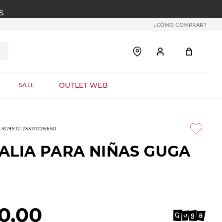
S
¿CÓMO COMPRAR?
OUTLET WEB
SALE
-3G9S12-233111226650
ALIA PARA NIÑAS GUGA
0
,
00