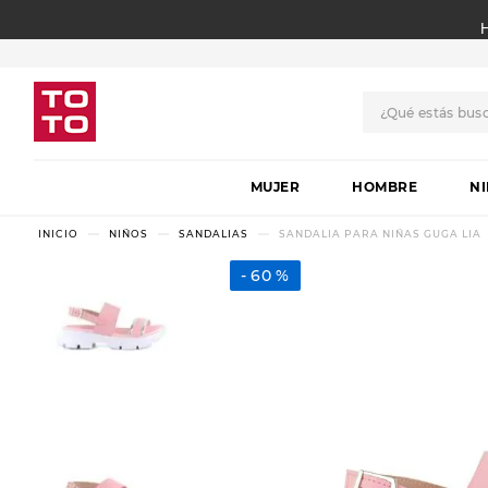
¿Qué estás bus
TÉRMINOS MÁS BUSCADO
MUJER
1
.
botas
HOMBRE
N
2
.
skechers
NIÑOS
SANDALIAS
SANDALIA PARA NIÑAS GUGA LIA
3
.
skechers slip-ins
60 %
4
.
championes
5
.
botas mujer
6
.
americansport
7
.
sandalias
8
.
hitec