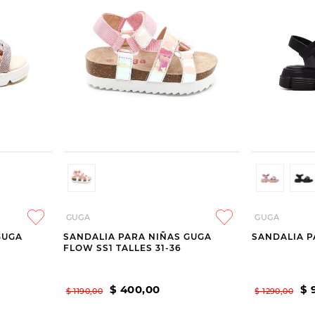
GUGA
GUGA
GUGA
SANDALIA PARA NIÑAS GUGA
SANDALIA P
FLOW SS1 TALLES 31-36
$
400
,
00
$
$
1190
,
00
$
1290
,
00