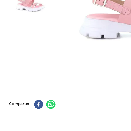
9
.
slip-ins
10
.
botas dama
Comparte