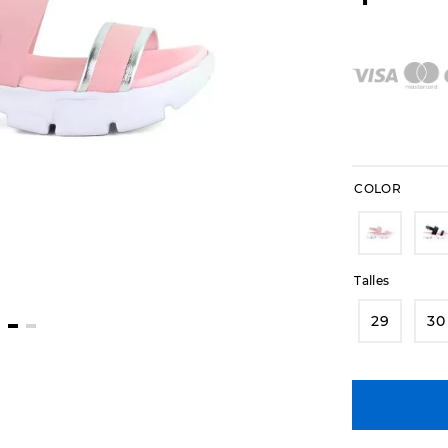
COLOR
Talles
29
30