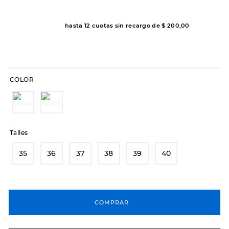
7
.
sandalias
8
.
hitec
hasta
12
cuotas sin recargo de
$
200
,
00
9
.
slip-ins
10
.
botas dama
COLOR
Talles
35
36
37
38
39
40
COMPRAR