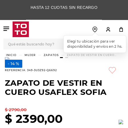
HASTA 12 CUOTAS SIN RECARGO
Qué estás buscando hoy?
Elegí tu ubicación para ver
disponibilidad y envíos en 2 hs.
TÉRMINOS MÁS
MUJER
ZAPATOS
ZAPATO DE VESTIR EN CUERO
USAFLEX SOFIA
BUSCADOS
14 %
1
.
botas
REFERENCIA
:
349-3U3Z92-Q6692
2
.
skechers
ZAPATO DE VESTIR EN
3
.
skechers slip-ins
CUERO USAFLEX SOFIA
4
.
championes
5
.
botas mujer
$
2790
,
00
$
2390
,
00
6
.
americansport