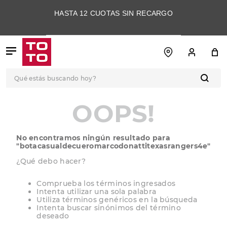
HASTA 12 CUOTAS SIN RECARGO
Qué estás buscando hoy?
TÉRMINOS MÁS
OOPS!
BUSCADOS
1
.
botas
No encontramos ningún resultado para
2
.
skechers
"
botacasualdecueromarcodonattitexasrangers4e
"
3
.
skechers slip-ins
¿Qué debo hacer?
4
.
championes
Comprueba los términos ingresados
Intenta utilizar una sola palabra
5
.
botas mujer
Utiliza términos genéricos en la búsqueda
Intenta buscar sinónimos del término
6
.
americansport
deseado