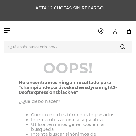
HASTA 12 CUOTAS SIN RECARGO
Qué estás buscando hoy?
TÉRMINOS MÁS
OOPS!
BUSCADOS
1
.
botas
No encontramos ningún resultado para
2
.
skechers
"
championdeportivoskechersdynamight2-
0softexpressionsblack4e
"
3
.
skechers slip-ins
¿Qué debo hacer?
4
.
championes
Comprueba los términos ingresados
5
.
botas mujer
Intenta utilizar una sola palabra
Utiliza términos genéricos en la
6
.
americansport
búsqueda
Intenta buscar sinónimos del