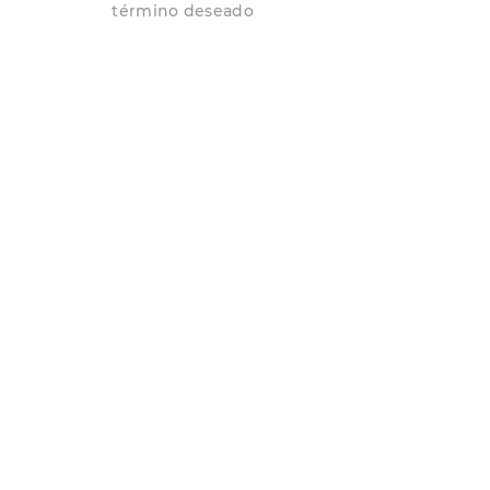
7
.
hitec
término deseado
8
.
sandalias
9
.
slip-ins
10
.
botas dama