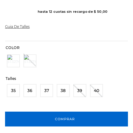
8
.
hitec
hasta
12
cuotas sin recargo de
$
50
,
00
9
.
slip-ins
Guia De Talles
10
.
botas dama
COLOR
Talles
35
36
37
38
39
40
COMPRAR