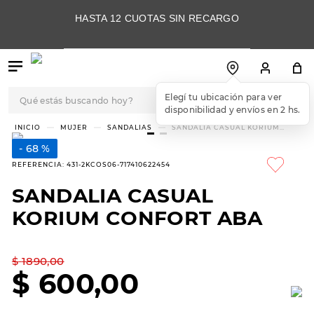
HASTA 12 CUOTAS SIN RECARGO
Qué estás buscando hoy?
Elegí tu ubicación para ver
disponibilidad y envíos en 2 hs.
TÉRMINOS MÁS
MUJER
SANDALIAS
SANDALIA CASUAL KORIUM
CONFORT ABA
BUSCADOS
68 %
1
.
botas
REFERENCIA
:
431-2KCOS06-717410622454
2
.
skechers
SANDALIA CASUAL
3
.
skechers slip-ins
KORIUM CONFORT ABA
4
.
championes
5
.
botas mujer
$
1890
,
00
$
600
,
00
6
.
americansport
7
.
sandalias