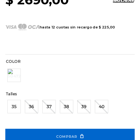
7
.
sandalias
8
.
hitec
9
.
slip-ins
hasta
12
cuotas sin recargo de
$
225
,
00
10
.
botas dama
COLOR
Talles
35
36
37
38
39
40
COMPRAR