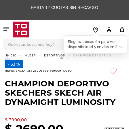
HASTA 12 CUOTAS SIN RECARGO
Qué estás buscando hoy?
Elegí tu ubicación para ver
disponibilidad y envíos en 2 hs.
TÉRMINOS MÁS
MUJER
DEPORTIVOS
CHAMPION DEPORTIVO
SKECHERS SKECH AIR
BUSCADOS
DYNAMIGHT LUMINOSITY
33 %
1
.
botas
REFERENCIA
:
351-2S2D9669-149669_CCTQ
2
.
skechers
CHAMPION DEPORTIVO
3
.
skechers slip-ins
SKECHERS SKECH AIR
4
.
championes
DYNAMIGHT LUMINOSITY
5
.
botas mujer
$
3990
,
00
6
.
americansport
$
2690
,
00