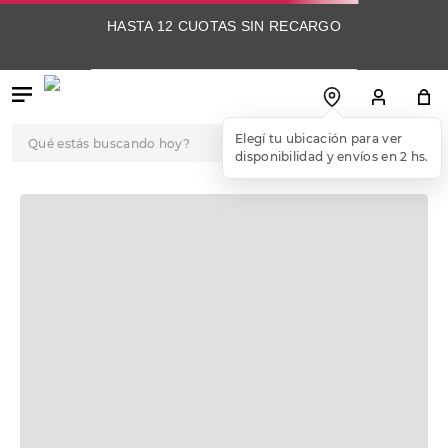
HASTA 12 CUOTAS SIN RECARGO
Qué estás buscando hoy?
OOPS!
No encontramos ningún resultado para
"
zapatoguillerminaparabebegugapearls8i
"
¿Qué debo hacer?
Comprueba los términos ingresados
Intenta utilizar una sola palabra
Utiliza términos genéricos en la
búsqueda
Intenta buscar sinónimos del término
deseado