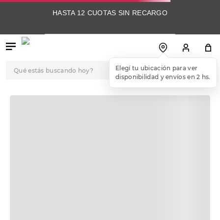
HASTA 12 CUOTAS SIN RECARGO
Qué estás buscando hoy?
TÉRMINOS MÁS
BUSCADOS
1
.
botas
2
.
skechers
3
.
skechers slip-ins
4
.
championes
5
.
botas mujer
6
.
americansport
7
.
sandalias