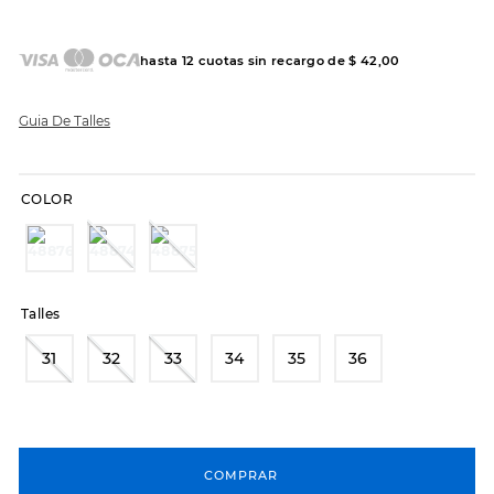
7
.
hitec
8
.
sandalias
hasta
12
cuotas sin recargo de
$
42
,
00
9
.
slip-ins
10
.
botas dama
Guia De Talles
COLOR
Talles
31
32
33
34
35
36
COMPRAR