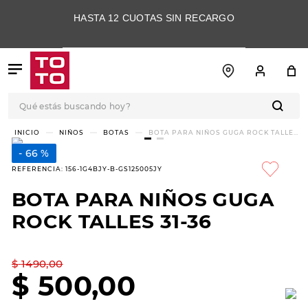
HASTA 12 CUOTAS SIN RECARGO
Qué estás buscando hoy?
TÉRMINOS MÁS
NIÑOS
BOTAS
BOTA PARA NIÑOS GUGA ROCK TALLES
31-36
BUSCADOS
66 %
1
.
botas
REFERENCIA
:
156-1G4BJY-B-GS125005JY
2
.
skechers
BOTA PARA NIÑOS GUGA
3
.
skechers slip-ins
ROCK TALLES 31-36
4
.
championes
5
.
botas mujer
$
1490
,
00
$
500
,
00
6
.
americansport