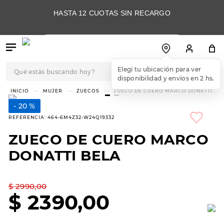
HASTA 12 CUOTAS SIN RECARGO
Qué estás buscando hoy?
TÉRMINOS MÁS
MUJER
ZUECOS
ZUECO DE CUERO MARCO DONATTI
BELA
BUSCADOS
20 %
1
.
botas
REFERENCIA
:
464-6M4Z32-W24Q19332
2
.
skechers
ZUECO DE CUERO MARCO
3
.
skechers slip-ins
DONATTI BELA
4
.
championes
5
.
botas mujer
$
2990
,
00
$
2390
,
00
6
.
americansport
7
.
sandalias