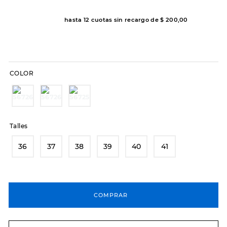
8
.
hitec
hasta
12
cuotas sin recargo de
$
200
,
00
9
.
slip-ins
10
.
botas dama
COLOR
Talles
36
37
38
39
40
41
COMPRAR