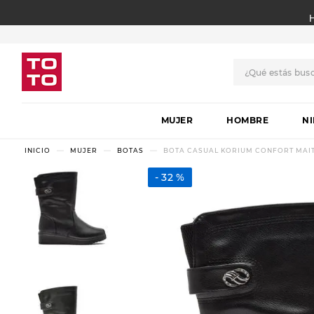
¿Qué estás bus
TÉRMINOS MÁS BUSCADO
MUJER
1
.
botas
HOMBRE
N
2
.
skechers
MUJER
BOTAS
BOTA CASUAL KORIUM CONFORT MAI
3
.
skechers slip-ins
32 %
4
.
championes
5
.
botas mujer
6
.
americansport
7
.
sandalias
8
.
hitec