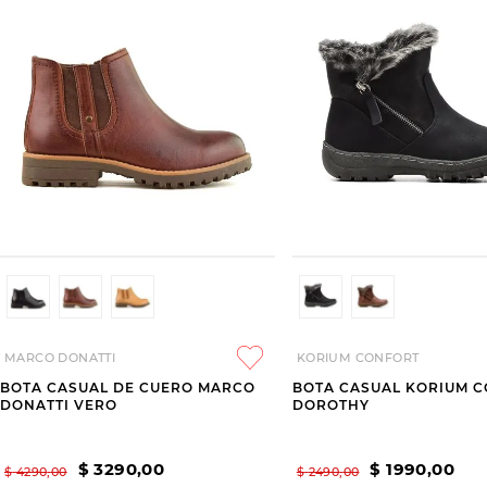
MARCO DONATTI
KORIUM CONFORT
BOTA CASUAL DE CUERO MARCO
BOTA CASUAL KORIUM 
DONATTI VERO
DOROTHY
$
3290
,
00
$
1990
,
00
$
4290
,
00
$
2490
,
00