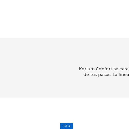
Korium Confort se cara
de tus pasos. La lín
-
23 %