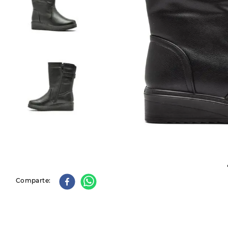
9
.
slip-ins
10
.
botas dama
Comparte