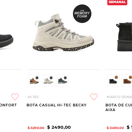
HI-TEC
MARCO DONA
CONFORT
BOTA CASUAL HI-TEC BECKY
BOTA DE C
AIXA
$
2490
,
00
$
$
3290
,
00
$
3490
,
00