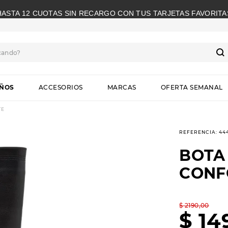
HASTA 12 CUOTAS SIN RECARGO CON TUS TARJETAS FAVORITA
cando?
S
IÑOS
ACCESORIOS
MARCAS
OFERTA SEMANAL
TE
REFERENCIA
:
44
BOTA
CONF
$
2190
,
00
$
14