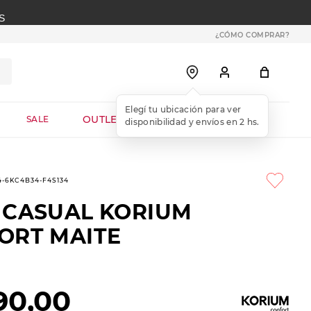
S
¿CÓMO COMPRAR?
OUTLET WEB
SALE
4-6KC4B34-F4S134
 CASUAL KORIUM
ORT MAITE
90
,
00