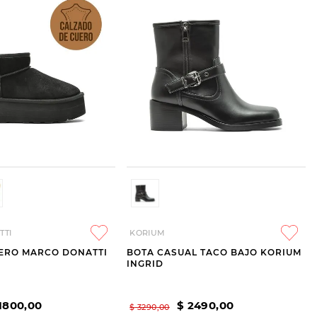
TTI
KORIUM
UERO MARCO DONATTI
BOTA CASUAL TACO BAJO KORIUM
INGRID
1800
,
00
$
2490
,
00
$
3290
,
00