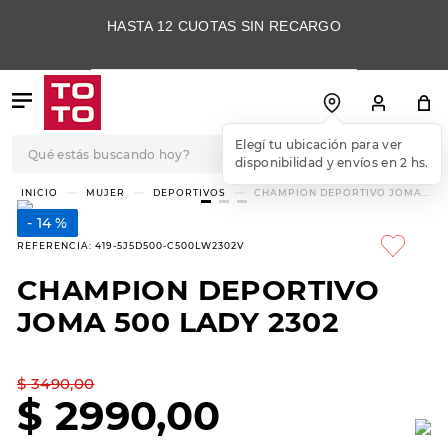
HASTA 12 CUOTAS SIN RECARGO
Qué estás buscando hoy?
Elegí tu ubicación para ver
disponibilidad y envíos en 2 hs.
TÉRMINOS MÁS
MUJER
DEPORTIVOS
CHAMPION DEPORTIVO JOMA
500 LADY 2302
BUSCADOS
14 %
1
.
botas
REFERENCIA
:
419-5J5D500-C500LW2302V
2
.
skechers
CHAMPION DEPORTIVO
3
.
skechers slip-ins
JOMA 500 LADY 2302
4
.
championes
5
.
botas mujer
$
3490
,
00
$
2990
,
00
6
.
americansport