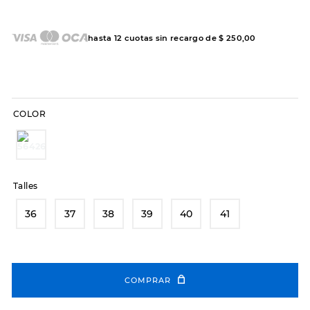
7
.
sandalias
8
.
hitec
hasta
12
cuotas sin recargo de
$
250
,
00
9
.
slip-ins
10
.
botas dama
COLOR
Talles
36
37
38
39
40
41
COMPRAR