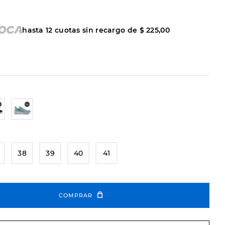
hasta
12
cuotas sin recargo de
$
225
,
00
38
39
40
41
COMPRAR