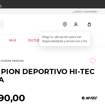
S
¿CÓMO COMPRAR?
OUTLET WEB
SALE
6-6H3D98-VB26098
PION DEPORTIVO HI-TEC
A
90
,
00