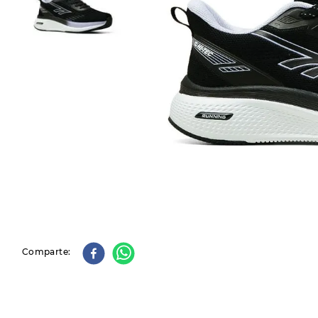
9
.
slip-ins
10
.
botas dama
Comparte