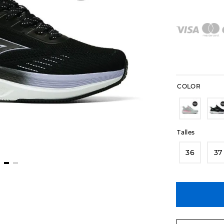
COLOR
Talles
36
37