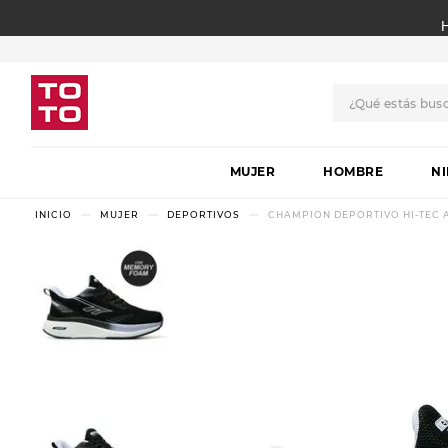
¿Qué estás bus
TÉRMINOS MÁS BUSCADO
MUJER
1
.
botas
HOMBRE
N
2
.
skechers
MUJER
DEPORTIVOS
CHAMPION DEPORTIVO HI-TEC 
3
.
skechers slip-ins
4
.
championes
5
.
botas mujer
6
.
americansport
7
.
sandalias
8
.
hitec