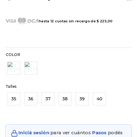
7
.
hitec
8
.
sandalias
hasta
12
cuotas sin recargo de
$
225
,
00
9
.
slip-ins
10
.
botas dama
COLOR
Talles
35
36
37
38
39
40
Iniciá sesión
para ver cuántos
Pasos
podés