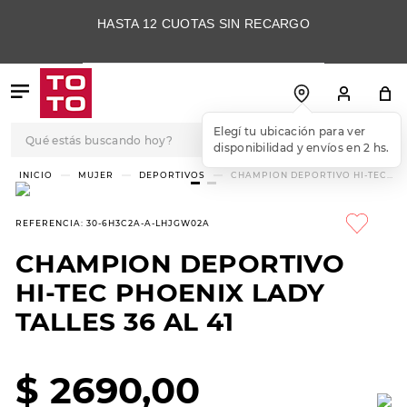
HASTA 12 CUOTAS SIN RECARGO
Qué estás buscando hoy?
Elegí tu ubicación para ver
disponibilidad y envíos en 2 hs.
TÉRMINOS MÁS
MUJER
DEPORTIVOS
CHAMPION DEPORTIVO HI-TEC
PHOENIX LADY TALLES 36 AL 41
BUSCADOS
1
.
botas
REFERENCIA
:
30-6H3C2A-A-LHJGW02A
2
.
skechers
CHAMPION DEPORTIVO
3
.
skechers slip-ins
HI-TEC PHOENIX LADY
4
.
championes
TALLES 36 AL 41
5
.
botas mujer
$
2690
,
00
6
.
americansport