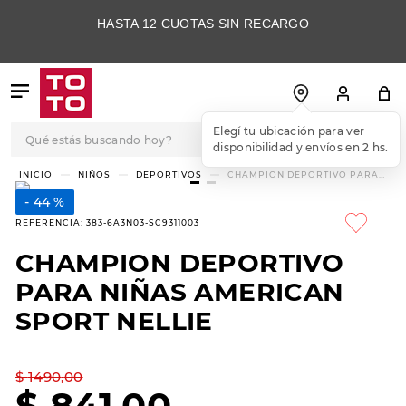
HASTA 12 CUOTAS SIN RECARGO
Qué estás buscando hoy?
Elegí tu ubicación para ver
disponibilidad y envíos en 2 hs.
TÉRMINOS MÁS
NIÑOS
DEPORTIVOS
CHAMPION DEPORTIVO PARA
NIÑAS AMERICAN SPORT NELLIE
BUSCADOS
44 %
1
.
botas
REFERENCIA
:
383-6A3N03-SC9311003
2
.
skechers
CHAMPION DEPORTIVO
3
.
skechers slip-ins
PARA NIÑAS AMERICAN
4
.
championes
SPORT NELLIE
5
.
botas mujer
$
1490
,
00
6
.
americansport
$
841
,
00