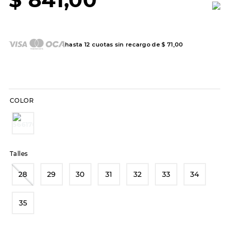
7
.
sandalias
8
.
hitec
9
.
slip-ins
hasta
12
cuotas sin recargo de
$
71
,
00
10
.
botas dama
COLOR
Talles
28
29
30
31
32
33
34
35