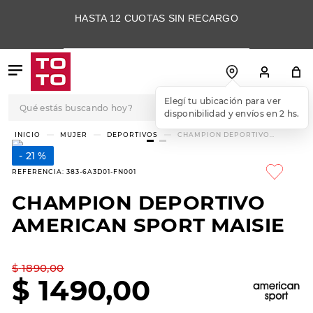
HASTA 12 CUOTAS SIN RECARGO
Qué estás buscando hoy?
Elegí tu ubicación para ver
disponibilidad y envíos en 2 hs.
TÉRMINOS MÁS
MUJER
DEPORTIVOS
CHAMPION DEPORTIVO
AMERICAN SPORT MAISIE
BUSCADOS
21 %
1
.
botas
REFERENCIA
:
383-6A3D01-FN001
2
.
skechers
CHAMPION DEPORTIVO
3
.
skechers slip-ins
AMERICAN SPORT MAISIE
4
.
championes
5
.
botas mujer
$
1890
,
00
$
1490
,
00
6
.
americansport