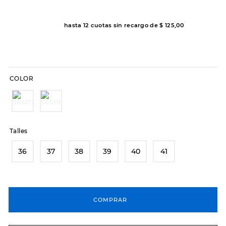
7
.
sandalias
8
.
hitec
hasta
12
cuotas sin recargo de
$
125
,
00
9
.
slip-ins
10
.
botas dama
COLOR
Talles
36
37
38
39
40
41
COMPRAR