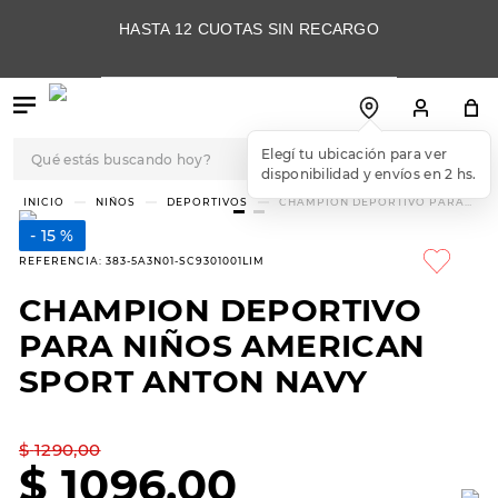
HASTA 12 CUOTAS SIN RECARGO
Qué estás buscando hoy?
Elegí tu ubicación para ver
disponibilidad y envíos en 2 hs.
TÉRMINOS MÁS
NIÑOS
DEPORTIVOS
CHAMPION DEPORTIVO PARA
NIÑOS AMERICAN SPORT ANTON
BUSCADOS
NAVY
15 %
1
.
botas
REFERENCIA
:
383-5A3N01-SC9301001LIM
2
.
skechers
CHAMPION DEPORTIVO
3
.
skechers slip-ins
PARA NIÑOS AMERICAN
4
.
championes
SPORT ANTON NAVY
5
.
botas mujer
$
1290
,
00
6
.
americansport
$
1096
,
00
7
.
sandalias