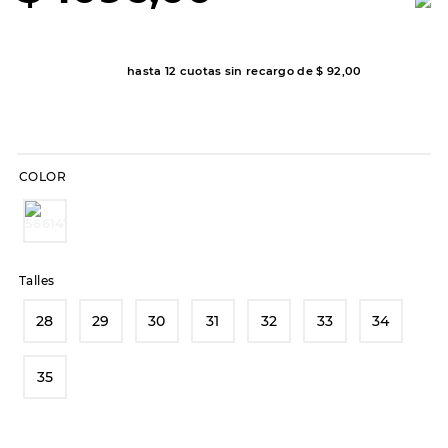
8
.
hitec
9
.
slip-ins
hasta
12
cuotas sin recargo de
$
92
,
00
10
.
botas dama
COLOR
Talles
28
29
30
31
32
33
34
35