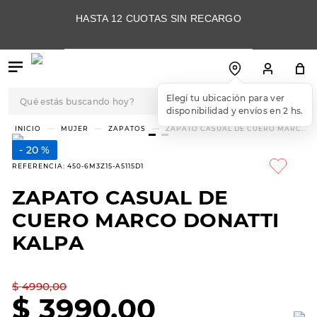
HASTA 12 CUOTAS SIN RECARGO
Qué estás buscando hoy?
Elegí tu ubicación para ver
disponibilidad y envíos en 2 hs.
TÉRMINOS MÁS
MUJER
ZAPATOS
ZAPATO CASUAL DE CUERO MARCO
DONATTI KALPA
BUSCADOS
20 %
1
.
botas
REFERENCIA
:
450-6M3Z15-A5115D1
2
.
skechers
ZAPATO CASUAL DE
3
.
skechers slip-ins
CUERO MARCO DONATTI
4
.
championes
KALPA
5
.
botas mujer
$
4990
,
00
6
.
americansport
$
3990
,
00
7
.
sandalias