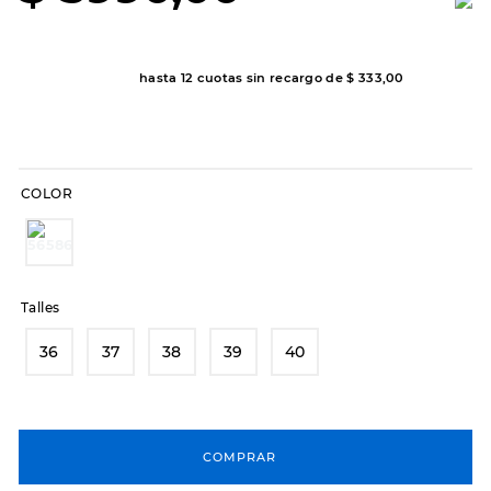
8
.
hitec
9
.
slip-ins
hasta
12
cuotas sin recargo de
$
333
,
00
10
.
botas dama
COLOR
Talles
36
37
38
39
40
COMPRAR