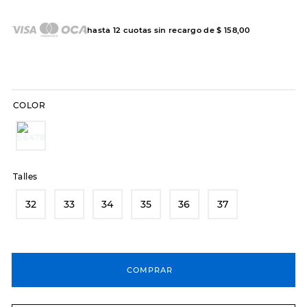
8
.
hitec
hasta
12
cuotas sin recargo de
$
158
,
00
9
.
slip-ins
10
.
botas dama
COLOR
Talles
32
33
34
35
36
37
COMPRAR