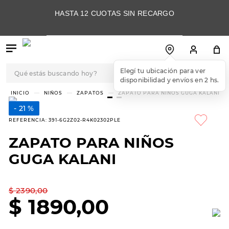
HASTA 12 CUOTAS SIN RECARGO
Qué estás buscando hoy?
Elegí tu ubicación para ver
disponibilidad y envíos en 2 hs.
TÉRMINOS MÁS
NIÑOS
ZAPATOS
ZAPATO PARA NIÑOS GUGA KALANI
BUSCADOS
21 %
1
.
botas
REFERENCIA
:
391-6G2Z02-R4K02302PLE
2
.
skechers
ZAPATO PARA NIÑOS
3
.
skechers slip-ins
GUGA KALANI
4
.
championes
5
.
botas mujer
$
2390
,
00
$
1890
,
00
6
.
americansport
7
.
sandalias