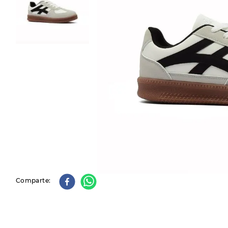
9
.
slip-ins
10
.
botas dama
Comparte