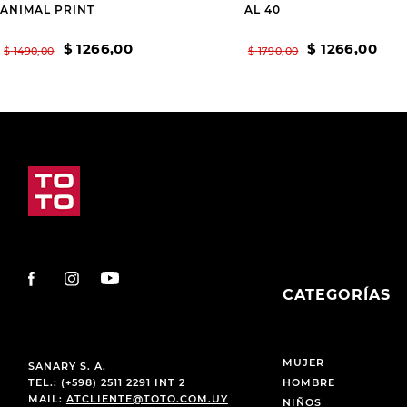
ANIMAL PRINT
AL 40
$
1266
,
00
$
1266
,
00
$
1490
,
00
$
1790
,
00
CATEGORÍAS
MUJER
SANARY S. A.
TEL.: (+598) 2511 2291 INT 2
HOMBRE
MAIL:
ATCLIENTE@TOTO.COM.UY
NIÑOS