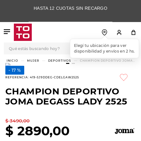
HASTA 12 CUOTAS SIN RECARGO
Qué estás buscando hoy?
Elegí tu ubicación para ver
disponibilidad y envíos en 2 hs.
TÉRMINOS MÁS
MUJER
DEPORTIVOS
CHAMPION DEPORTIVO JOMA
DEGASS LADY 2525
BUSCADOS
17 %
1
.
botas
REFERENCIA
:
419-5J9DDEG-CDELGAW2525
2
.
skechers
CHAMPION DEPORTIVO
3
.
skechers slip-ins
JOMA DEGASS LADY 2525
4
.
championes
5
.
botas mujer
$
3490
,
00
$
2890
,
00
6
.
americansport