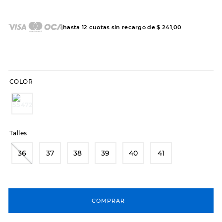
7
.
sandalias
8
.
hitec
hasta
12
cuotas sin recargo de
$
241
,
00
9
.
slip-ins
10
.
botas dama
COLOR
Talles
36
37
38
39
40
41
COMPRAR