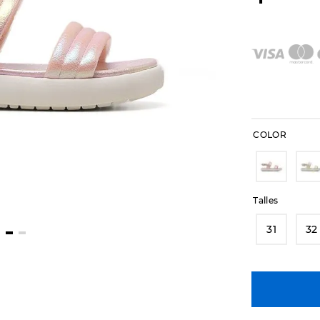
COLOR
Talles
31
32