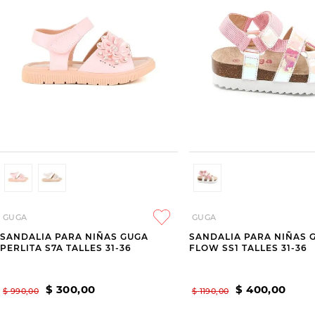
GUGA
GUGA
SANDALIA PARA NIÑAS GUGA
SANDALIA PARA NIÑAS 
PERLITA S7A TALLES 31-36
FLOW SS1 TALLES 31-36
$
300
,
00
$
400
,
00
$
990
,
00
$
1190
,
00