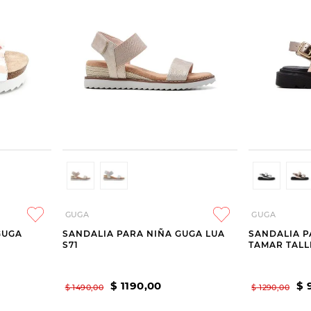
GUGA
GUGA
GUGA
SANDALIA PARA NIÑA GUGA LUA
SANDALIA P
S71
TAMAR TALLE
$
1190
,
00
$
$
1490
,
00
$
1290
,
00