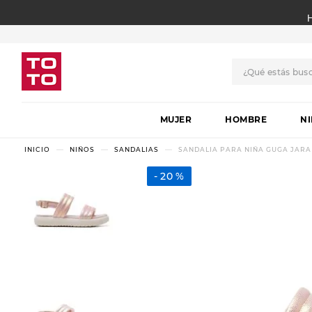
¿Qué estás bus
TÉRMINOS MÁS BUSCADO
MUJER
1
.
botas
HOMBRE
N
2
.
skechers
NIÑOS
SANDALIAS
SANDALIA PARA NIÑA GUGA JARA
3
.
skechers slip-ins
20 %
4
.
championes
5
.
botas mujer
6
.
americansport
7
.
hitec
8
.
sandalias