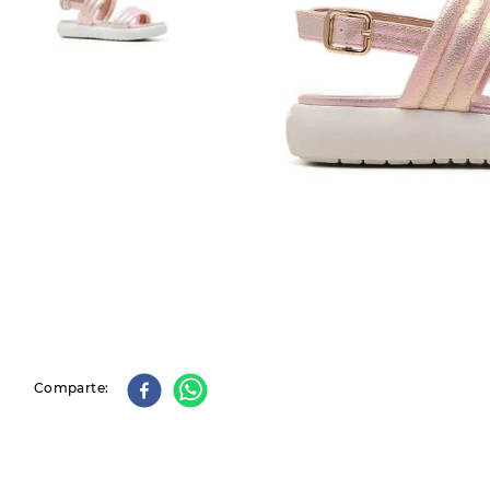
9
.
slip-ins
10
.
botas dama
Comparte