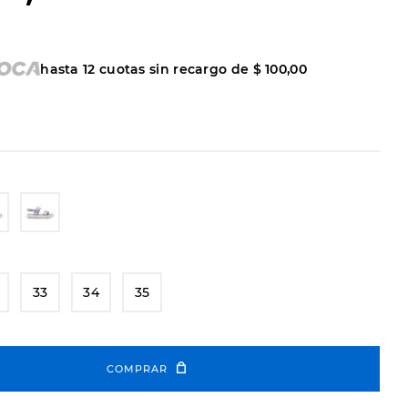
hasta
12
cuotas sin recargo de
$
100
,
00
33
34
35
COMPRAR