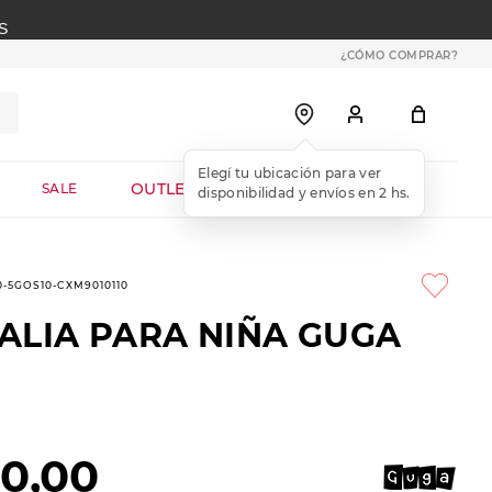
S
¿CÓMO COMPRAR?
OUTLET WEB
SALE
0-5GOS10-CXM9010110
ALIA PARA NIÑA GUGA
90
,
00