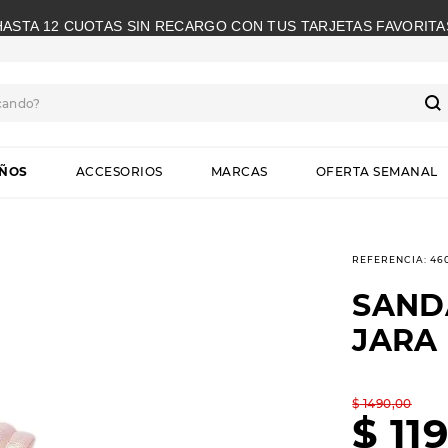
HASTA 12 CUOTAS SIN RECARGO CON TUS TARJETAS FAVORITA
cando?
S
IÑOS
ACCESORIOS
MARCAS
OFERTA SEMANAL
REFERENCIA
:
46
SAND
JARA
$
1490
,
00
$
11