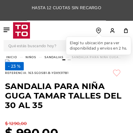
HASTA 12 CUOTAS SIN RECARGO
Qué estás buscando hoy?
Elegí tu ubicación para ver
disponibilidad y envíos en 2 hs.
TÉRMINOS MÁS
NIÑOS
SANDALIAS
SANDALIA PARA NIÑA GUGA
TAMAR TALLES DEL 30 AL 35
BUSCADOS
23 %
1
.
botas
REFERENCIA
:
163-5GOSB1-B-YDX9317B1
2
.
skechers
SANDALIA PARA NIÑA
3
.
skechers slip-ins
GUGA TAMAR TALLES DEL
4
.
championes
30 AL 35
5
.
botas mujer
$
1290
,
00
6
.
americansport
$
990
,
00