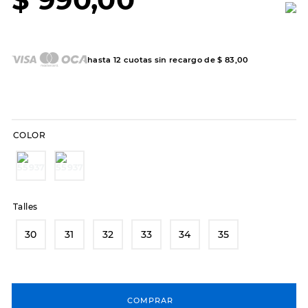
7
.
sandalias
8
.
hitec
9
.
slip-ins
hasta
12
cuotas sin recargo de
$
83
,
00
10
.
botas dama
COLOR
Talles
30
31
32
33
34
35
COMPRAR