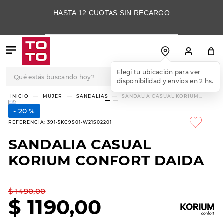
HASTA 12 CUOTAS SIN RECARGO
Qué estás buscando hoy?
Elegí tu ubicación para ver
disponibilidad y envíos en 2 hs.
TÉRMINOS MÁS
MUJER
SANDALIAS
SANDALIA CASUAL KORIUM
CONFORT DAIDA
BUSCADOS
20 %
1
.
botas
REFERENCIA
:
391-5KC9S01-W21S02201
2
.
skechers
SANDALIA CASUAL
3
.
skechers slip-ins
KORIUM CONFORT DAIDA
4
.
championes
5
.
botas mujer
$
1490
,
00
$
1190
,
00
6
.
americansport