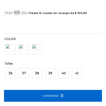
7
.
sandalias
8
.
hitec
hasta
12
cuotas sin recargo de
$
100
,
00
9
.
slip-ins
10
.
botas dama
COLOR
Talles
36
37
38
39
40
41
COMPRAR