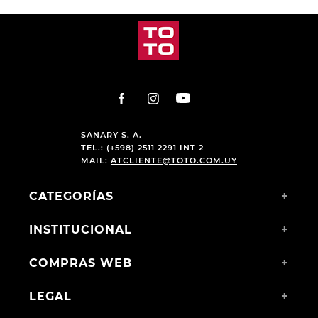
S24 BLACK
$
1390
,
00
$
1690
,
00
$
990
,
00
$
1290
,
00
SANARY S. A.
TEL.: (+598) 2511 2291 INT 2
MAIL:
ATCLIENTE@TOTO.COM.UY
CATEGORÍAS
+
INSTITUCIONAL
+