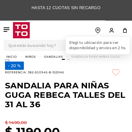
HASTA 12 CUOTAS SIN RECARGO
Qué estás buscando hoy?
Elegí tu ubicación para ver
disponibilidad y envíos en 2 hs.
TÉRMINOS MÁS
NIÑOS
SANDALIAS
SANDALIA PARA NIÑAS GUGA
REBECA TALLES DEL 31 AL 36
BUSCADOS
20 %
1
.
botas
REFERENCIA
:
382-5GOS4S-B-152514S
2
.
skechers
SANDALIA PARA NIÑAS
3
.
skechers slip-ins
GUGA REBECA TALLES DEL
4
.
championes
31 AL 36
5
.
botas mujer
$
1490
,
00
6
.
americansport
$
1190
,
00