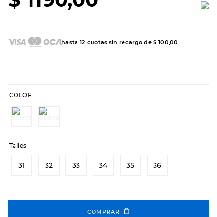
7
.
sandalias
8
.
hitec
9
.
slip-ins
hasta
12
cuotas sin recargo de
$
100
,
00
10
.
botas dama
COLOR
Talles
31
32
33
34
35
36
COMPRAR