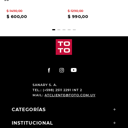
$
1490
,
00
$
1290
,
00
$
600
,
00
$
990
,
00
SANARY S. A.
TEL.: (+598) 2511 2291 INT 2
MAIL:
ATCLIENTE@TOTO.COM.UY
CATEGORÍAS
+
INSTITUCIONAL
+