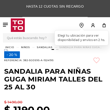
HASTA 12 CUOTAS SIN RECARGO
Qué estás buscando hoy?
Elegí tu ubicación para ver
disponibilidad y envíos en 2 hs.
TÉRMINOS MÁS
NIÑOS
SANDALIAS
SANDALIA PARA NIÑAS GUGA
MIRIAM TALLES DEL 25 AL 30
BUSCADOS
20 %
1
.
botas
REFERENCIA
:
382-5GOS9S-A-152419S
2
.
skechers
SANDALIA PARA NIÑAS
3
.
skechers slip-ins
GUGA MIRIAM TALLES DEL
4
.
championes
25 AL 30
5
.
botas mujer
$
1490
,
00
6
.
americansport
$
1190
,
00