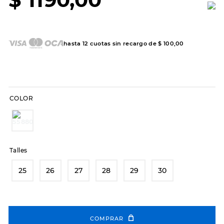
7
.
sandalias
8
.
hitec
9
.
slip-ins
hasta
12
cuotas sin recargo de
$
100
,
00
10
.
botas dama
COLOR
Talles
25
26
27
28
29
30
COMPRAR