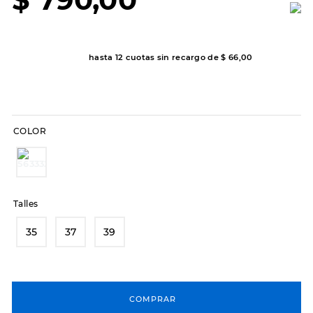
7
.
sandalias
8
.
hitec
9
.
slip-ins
hasta
12
cuotas sin recargo de
$
66
,
00
10
.
botas dama
COLOR
Talles
35
37
39
COMPRAR