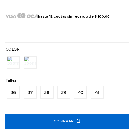
7
.
hitec
8
.
sandalias
hasta
12
cuotas sin recargo de
$
100
,
00
9
.
slip-ins
10
.
botas dama
COLOR
Talles
36
37
38
39
40
41
COMPRAR