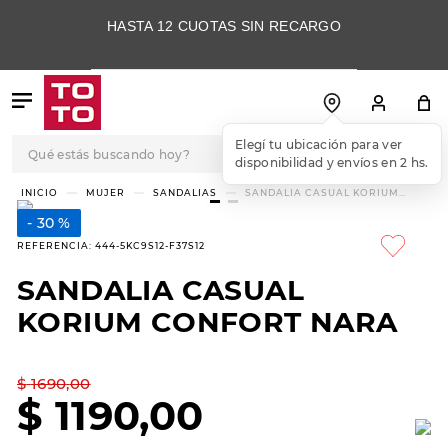
HASTA 12 CUOTAS SIN RECARGO
Qué estás buscando hoy?
Elegí tu ubicación para ver
disponibilidad y envíos en 2 hs.
TÉRMINOS MÁS
MUJER
SANDALIAS
SANDALIA CASUAL KORIUM
CONFORT NARA
BUSCADOS
30 %
1
.
botas
REFERENCIA
:
444-5KC9S12-F37S12
2
.
skechers
SANDALIA CASUAL
3
.
skechers slip-ins
KORIUM CONFORT NARA
4
.
championes
5
.
botas mujer
$
1690
,
00
$
1190
,
00
6
.
americansport