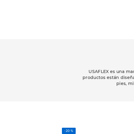
USAFLEX es una marc
productos están diseñ
pies, m
-
20 %