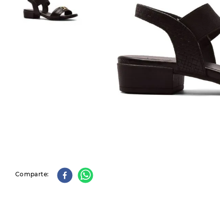
9
.
slip-ins
10
.
botas dama
Comparte