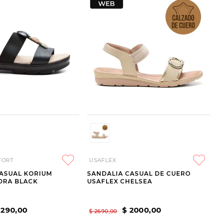
FORT
USAFLEX
ASUAL KORIUM
SANDALIA CASUAL DE CUERO
ORA BLACK
USAFLEX CHELSEA
1290
,
00
$
2000
,
00
$
2690
,
00