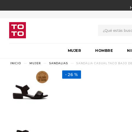
¿Qué estás bus
TÉRMINOS MÁS BUSCADO
MUJER
1
.
botas
HOMBRE
N
2
.
skechers
MUJER
SANDALIAS
SANDALIA CASUAL TACO BAJO DE
3
.
skechers slip-ins
26 %
4
.
championes
5
.
botas mujer
6
.
americansport
7
.
hitec
8
.
sandalias