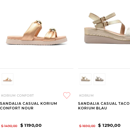
KORIUM CONFORT
KORIUM
SANDALIA CASUAL KORIUM
SANDALIA CASUAL TACO
CONFORT NOUR
KORIUM BLAU
$
1190
,
00
$
1290
,
00
$
1490
,
00
$
1690
,
00