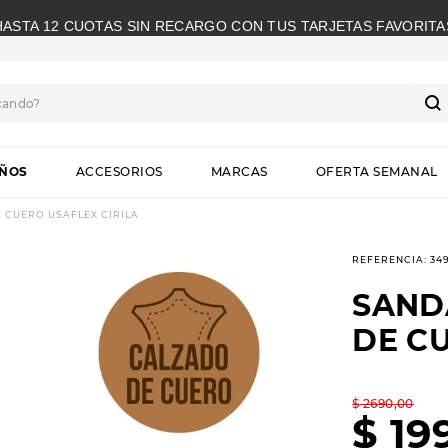
HASTA 12 CUOTAS SIN RECARGO CON TUS TARJETAS FAVORITA
cando?
S
IÑOS
ACCESORIOS
MARCAS
OFERTA SEMANAL
 CUERO USAFLEX CIRILA
REFERENCIA
:
34
SAND
DE CU
$
2690
,
00
$
19