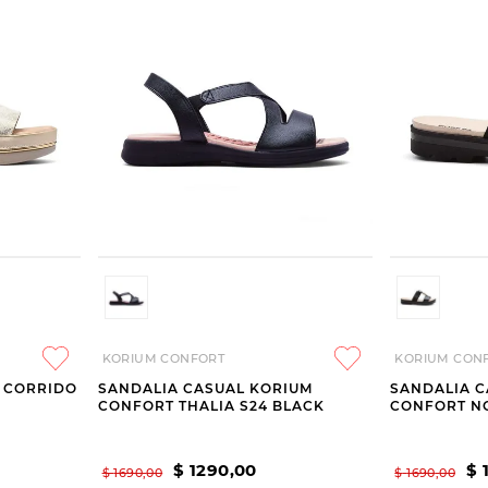
KORIUM CONFORT
KORIUM CON
 CORRIDO
SANDALIA CASUAL KORIUM
SANDALIA C
CONFORT THALIA S24 BLACK
CONFORT N
$
1290
,
00
$
$
1690
,
00
$
1690
,
00