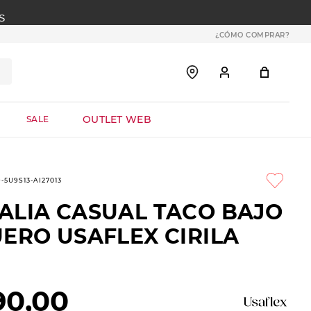
S
¿CÓMO COMPRAR?
OUTLET WEB
SALE
9-5U9S13-AI27013
ALIA CASUAL TACO BAJO
ERO USAFLEX CIRILA
90
,
00