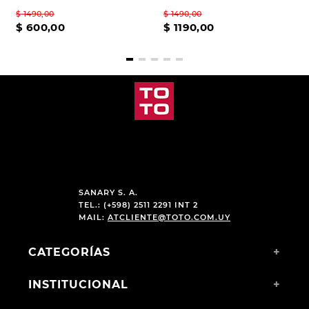
$
1490
,
00
$
1490
,
00
$
600
,
00
$
1190
,
00
SANARY S. A.
TEL.: (+598) 2511 2291 INT 2
MAIL:
ATCLIENTE@TOTO.COM.UY
CATEGORÍAS
+
INSTITUCIONAL
+