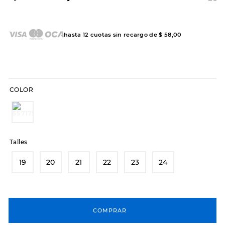
7
.
hitec
8
.
sandalias
hasta
12
cuotas sin recargo de
$
58
,
00
9
.
slip-ins
10
.
botas dama
COLOR
Talles
19
20
21
22
23
24
COMPRAR