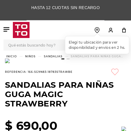
HASTA 12 CUOTAS SIN RECARGO
Qué estás buscando hoy?
Elegí tu ubicación para ver
disponibilidad y envíos en 2 hs.
TÉRMINOS MÁS
NIÑOS
SANDALIAS
SANDALIAS PARA NIÑAS GUGA
MAGIC STRAWBERRY
BUSCADOS
1
.
botas
REFERENCIA
:
166-5G9N83-18783STRAWBE
2
.
skechers
SANDALIAS PARA NIÑAS
3
.
skechers slip-ins
GUGA MAGIC
4
.
championes
STRAWBERRY
5
.
botas mujer
$
690
,
00
6
.
americansport