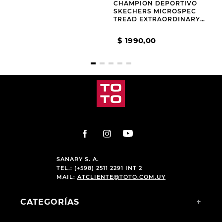
CHAMPION DEPORTIVO
CHAMPION DEPORTIVO
SKECHERS SELECTORS
SKECHERS MICROSPEC
SKY FLEX KIDS CHAR
TREAD EXTRAORDINARY
EASE KIDS GREY
$
1990
,
00
$
1990
,
00
SANARY S. A.
TEL.: (+598) 2511 2291 INT 2
MAIL:
ATCLIENTE@TOTO.COM.UY
CATEGORÍAS
+