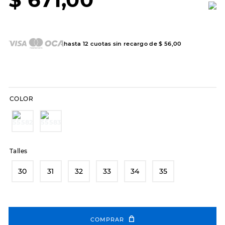
7
.
sandalias
8
.
hitec
9
.
slip-ins
hasta
12
cuotas sin recargo de
$
56
,
00
10
.
botas dama
COLOR
Talles
30
31
32
33
34
35
COMPRAR