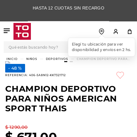
HASTA 12 CUOTAS SIN RECARGO
Qué estás buscando hoy?
Elegí tu ubicación para ver
disponibilidad y envíos en 2 hs.
TÉRMINOS MÁS
NIÑOS
DEPORTIVOS
CHAMPION DEPORTIVO PARA
NIÑOS AMERICAN SPORT THAIS
BUSCADOS
48 %
1
.
botas
REFERENCIA
:
406-5A8N12-KK7321712
2
.
skechers
CHAMPION DEPORTIVO
3
.
skechers slip-ins
PARA NIÑOS AMERICAN
4
.
championes
SPORT THAIS
5
.
botas mujer
$
1290
,
00
6
.
americansport
$
671
,
00