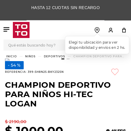
HASTA 12 CUOTAS SIN RECARGO
Qué estás buscando hoy?
Elegí tu ubicación para ver
disponibilidad y envíos en 2 hs.
TÉRMINOS MÁS
NIÑOS
DEPORTIVOS
CHAMPION DEPORTIVO PARA
NIÑOS HI-TEC LOGAN
BUSCADOS
54 %
1
.
botas
REFERENCIA
:
399-5H8N25-BKY2325N
2
.
skechers
CHAMPION DEPORTIVO
3
.
skechers slip-ins
PARA NIÑOS HI-TEC
4
.
championes
LOGAN
5
.
botas mujer
$
2190
,
00
6
.
americansport
$
1000
,
00