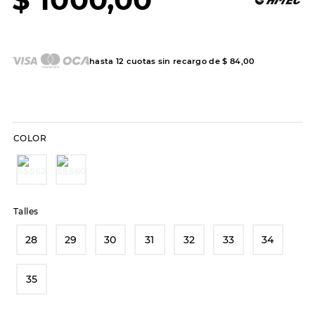
7
.
sandalias
8
.
hitec
9
.
slip-ins
hasta
12
cuotas sin recargo de
$
84
,
00
10
.
botas dama
COLOR
Talles
28
29
30
31
32
33
34
35