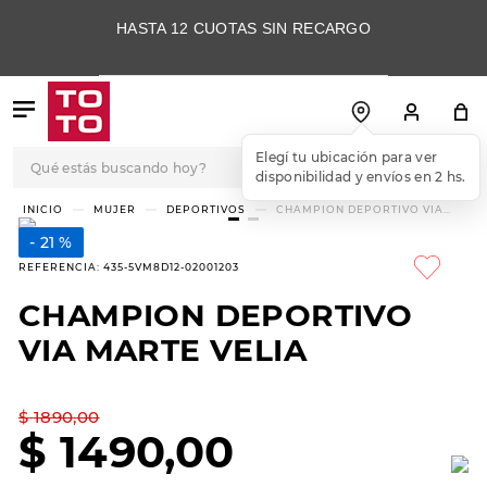
HASTA 12 CUOTAS SIN RECARGO
Qué estás buscando hoy?
Elegí tu ubicación para ver
disponibilidad y envíos en 2 hs.
TÉRMINOS MÁS
MUJER
DEPORTIVOS
CHAMPION DEPORTIVO VIA
MARTE VELIA
BUSCADOS
21 %
1
.
botas
REFERENCIA
:
435-5VM8D12-02001203
2
.
skechers
CHAMPION DEPORTIVO
3
.
skechers slip-ins
VIA MARTE VELIA
4
.
championes
5
.
botas mujer
$
1890
,
00
$
1490
,
00
6
.
americansport