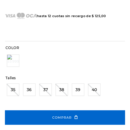
7
.
sandalias
8
.
hitec
hasta
12
cuotas sin recargo de
$
125
,
00
9
.
slip-ins
10
.
botas dama
COLOR
Talles
35
36
37
38
39
40
COMPRAR