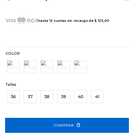
7
.
sandalias
8
.
hitec
hasta
12
cuotas sin recargo de
$
125
,
00
9
.
slip-ins
10
.
botas dama
COLOR
Talles
36
37
38
39
40
41
COMPRAR