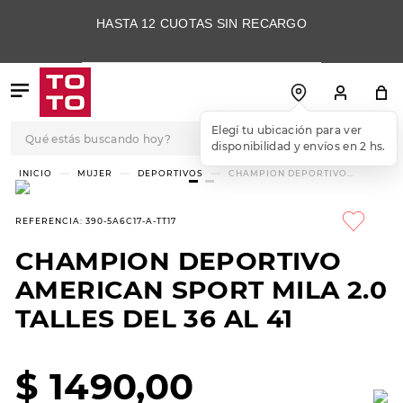
HASTA 12 CUOTAS SIN RECARGO
Qué estás buscando hoy?
Elegí tu ubicación para ver
disponibilidad y envíos en 2 hs.
TÉRMINOS MÁS
MUJER
DEPORTIVOS
CHAMPION DEPORTIVO
AMERICAN SPORT MILA 2.0
BUSCADOS
TALLES DEL 36 AL 41
1
.
botas
REFERENCIA
:
390-5A6C17-A-TT17
2
.
skechers
CHAMPION DEPORTIVO
3
.
skechers slip-ins
AMERICAN SPORT MILA 2.0
4
.
championes
TALLES DEL 36 AL 41
5
.
botas mujer
$
1490
,
00
6
.
americansport