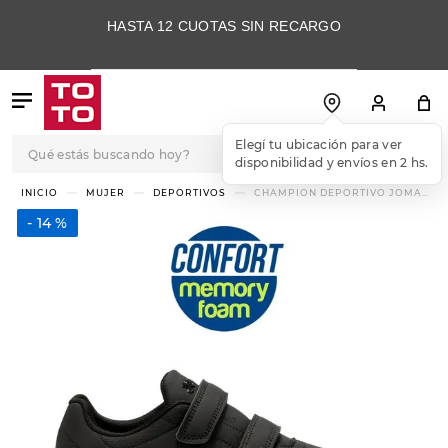
HASTA 12 CUOTAS SIN RECARGO
Qué estás buscando hoy?
Elegí tu ubicación para ver
disponibilidad y envíos en 2 hs.
TÉRMINOS MÁS
MUJER
DEPORTIVOS
CHAMPION DEPORTIVO JOMA
C500 LADY CON VELCRO
BUSCADOS
14 %
1
.
botas
2
.
skechers
3
.
skechers slip-ins
4
.
championes
5
.
botas mujer
6
.
americansport