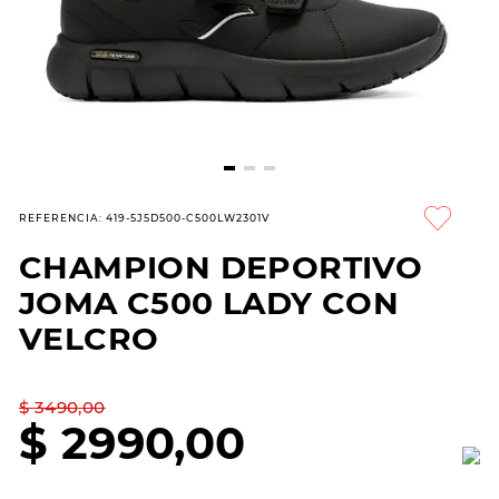
7
.
sandalias
8
.
hitec
9
.
slip-ins
10
.
botas dama
REFERENCIA
:
419-5J5D500-C500LW2301V
CHAMPION DEPORTIVO
JOMA C500 LADY CON
VELCRO
$
3490
,
00
$
2990
,
00