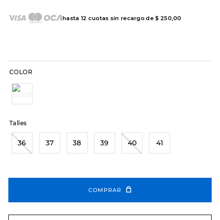
hasta
12
cuotas sin recargo de
$
250
,
00
COLOR
Talles
36
37
38
39
40
41
COMPRAR