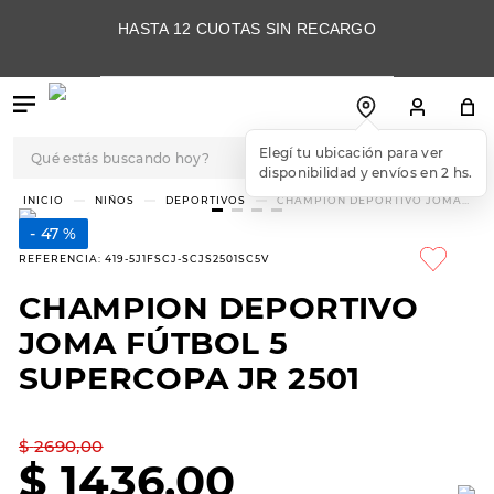
HASTA 12 CUOTAS SIN RECARGO
Qué estás buscando hoy?
Elegí tu ubicación para ver
disponibilidad y envíos en 2 hs.
TÉRMINOS MÁS
NIÑOS
DEPORTIVOS
CHAMPION DEPORTIVO JOMA
FÚTBOL 5 SUPERCOPA JR 2501
BUSCADOS
47 %
1
.
botas
REFERENCIA
:
419-5J1FSCJ-SCJS2501SC5V
2
.
skechers
CHAMPION DEPORTIVO
3
.
skechers slip-ins
JOMA FÚTBOL 5
4
.
championes
SUPERCOPA JR 2501
5
.
botas mujer
$
2690
,
00
6
.
americansport
$
1436
,
00
7
.
hitec