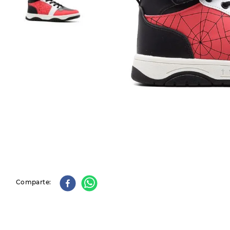
9
.
slip-ins
10
.
botas dama
Comparte