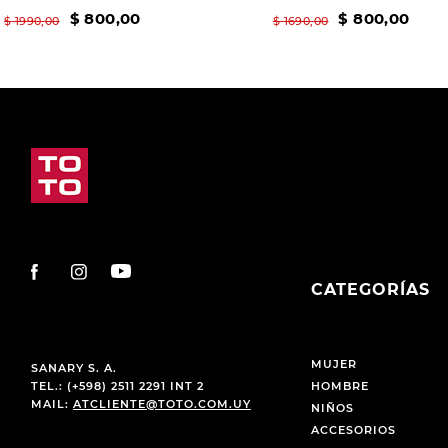
$
800
,
00
$
800
,
00
$
1990
,
00
$
1690
,
00
CATEGORÍAS
MUJER
SANARY S. A.
TEL.: (+598) 2511 2291 INT 2
HOMBRE
MAIL:
ATCLIENTE@TOTO.COM.UY
NIÑOS
ACCESORIOS