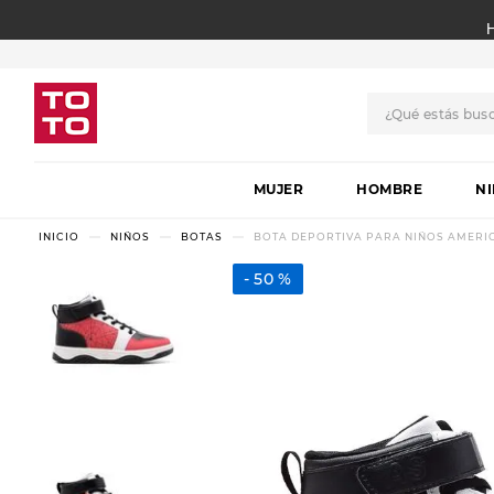
¿Qué estás bus
TÉRMINOS MÁS BUSCADO
MUJER
1
.
botas
HOMBRE
N
2
.
skechers
NIÑOS
BOTAS
BOTA DEPORTIVA PARA NIÑOS AMERICA
3
.
skechers slip-ins
50 %
4
.
championes
5
.
botas mujer
6
.
americansport
7
.
hitec
8
.
sandalias