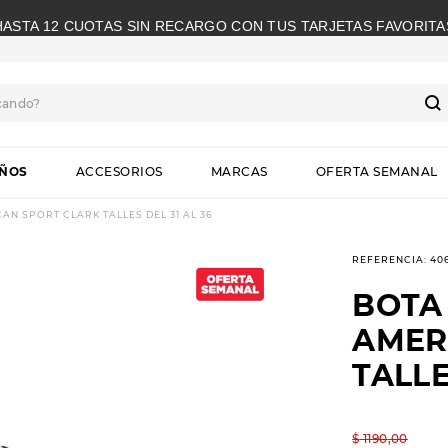
HASTA 12 CUOTAS SIN RECARGO CON TUS TARJETAS FAVORITA
cando?
S
IÑOS
ACCESORIOS
MARCAS
OFERTA SEMANAL
N SPORT CLARK TALLES DEL 31 AL 36
REFERENCIA
:
40
BOTA
AMER
TALLE
$
1190
,
00