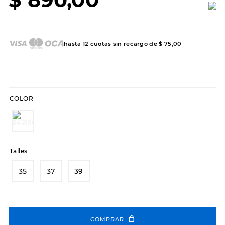
7
.
sandalias
8
.
hitec
9
.
slip-ins
hasta
12
cuotas sin recargo de
$
75
,
00
10
.
botas dama
COLOR
Talles
35
37
39
COMPRAR