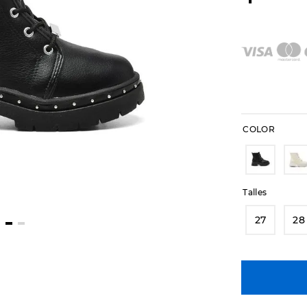
COLOR
Talles
27
28