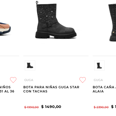
GUGA
GUGA
NIÑOS
BOTA PARA NIÑAS GUGA STAR
BOTA CAÑA 
31 AL 36
CON TACHAS
ALAIA
$
1490
,
00
$
$
1990
,
00
$
2390
,
00