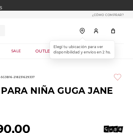
S
¿CÓMO COMPRAR?
OUTLET WEB
SALE
-5G3B16-218231629337
 PARA NIÑA GUGA JANE
90
,
00