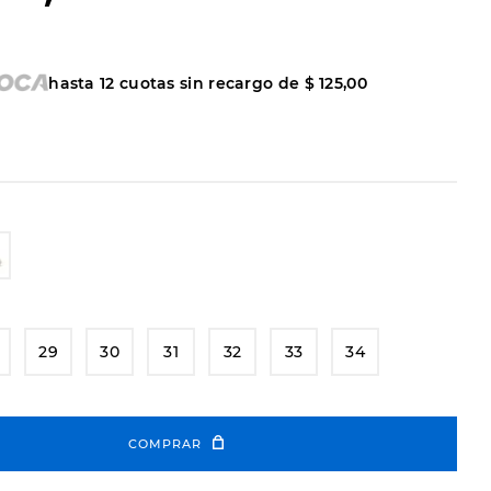
hasta
12
cuotas sin recargo de
$
125
,
00
29
30
31
32
33
34
COMPRAR