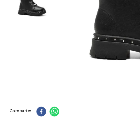
9
.
slip-ins
10
.
botas dama
Comparte