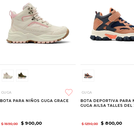
GUGA
GUGA
BOTA PARA NIÑOS GUGA GRACE
BOTA DEPORTIVA PARA 
GUGA AILSA TALLES DEL 
$
900
,
00
$
800
,
00
$
1690
,
00
$
1290
,
00