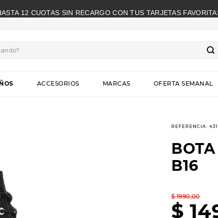
HASTA 12 CUOTAS SIN RECARGO CON TUS TARJETAS FAVORITA
cando?
S
IÑOS
ACCESORIOS
MARCAS
OFERTA SEMANAL
REFERENCIA
:
431
BOTA
B16
$
1990
,
00
$
14