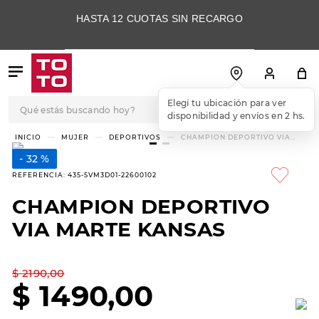
HASTA 12 CUOTAS SIN RECARGO
Qué estás buscando hoy?
Elegí tu ubicación para ver
disponibilidad y envíos en 2 hs.
TÉRMINOS MÁS
MUJER
DEPORTIVOS
CHAMPION DEPORTIVO VIA
MARTE KANSAS
BUSCADOS
32 %
1
.
botas
REFERENCIA
:
435-5VM3D01-22600102
2
.
skechers
CHAMPION DEPORTIVO
3
.
skechers slip-ins
VIA MARTE KANSAS
4
.
championes
5
.
botas mujer
$
2190
,
00
$
1490
,
00
6
.
americansport