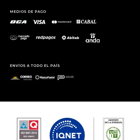
SKECHERS SLIP-INS GO
JOMA TESEO LADY 2621
RUN CONSISTENT 2.0
LOCKHART BLACK
$
5290
,
00
$
3490
,
00
SANARY S. A.
TEL.: (+598) 2511 2291 INT 2
MAIL:
ATCLIENTE@TOTO.COM.UY
CATEGORÍAS
+
INSTITUCIONAL
+