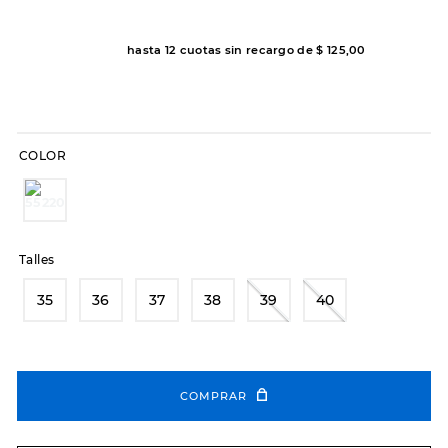
7
.
sandalias
8
.
hitec
hasta
12
cuotas sin recargo de
$
125
,
00
9
.
slip-ins
10
.
botas dama
COLOR
Talles
35
36
37
38
39
40
COMPRAR