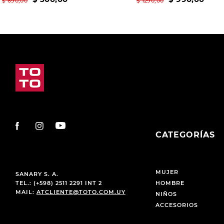
$
690
,
00
$
1290
,
00
CATEGORÍAS
MUJER
SANARY S. A.
TEL.: (+598) 2511 2291 INT 2
HOMBRE
MAIL:
ATCLIENTE@TOTO.COM.UY
NIÑOS
ACCESORIOS