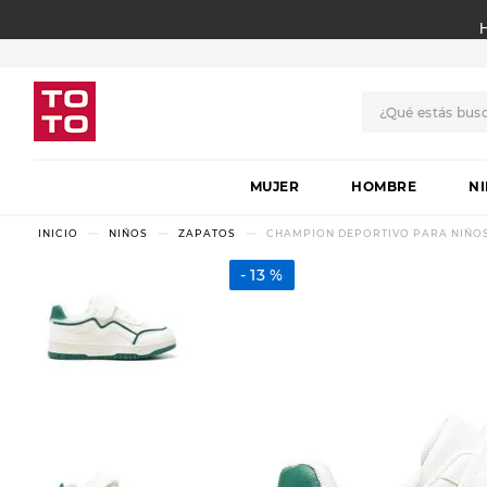
¿Qué estás bus
TÉRMINOS MÁS BUSCADO
MUJER
1
.
botas
HOMBRE
N
2
.
skechers
NIÑOS
ZAPATOS
CHAMPION DEPORTIVO PARA NIÑOS 
3
.
skechers slip-ins
13 %
4
.
championes
5
.
botas mujer
6
.
americansport
7
.
sandalias
8
.
hitec