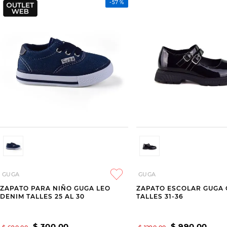
-
57 %
GUGA
GUGA
ZAPATO PARA NIÑO GUGA LEO
ZAPATO ESCOLAR GUGA
DENIM TALLES 25 AL 30
TALLES 31-36
$
300
,
00
$
990
,
00