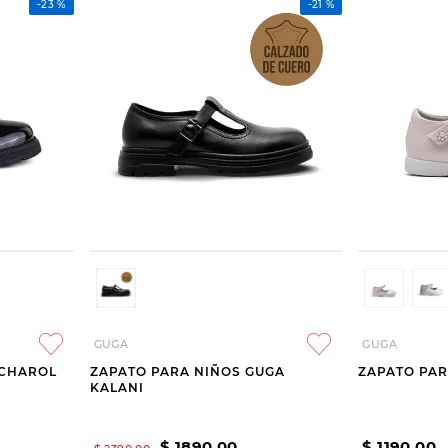
-
23 %
-
21 %
GUGA
GUGA
 CHAROL
ZAPATO PARA NIÑOS GUGA
ZAPATO PAR
KALANI
$
1890
,
00
$
1190
,
00