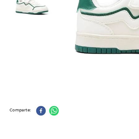
9
.
slip-ins
10
.
botas dama
Comparte