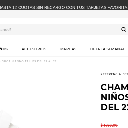
HASTA 12 CUOTAS SIN RECARGO CON TUS TARJETAS FAVORITA
cando?
S
IÑOS
ACCESORIOS
MARCAS
OFERTA SEMANAL
GUGA MAGNO TALLES DEL 22 AL 27
REFERENCIA
:
38
CHAM
NIÑO
DEL 2
$
1490
,
00