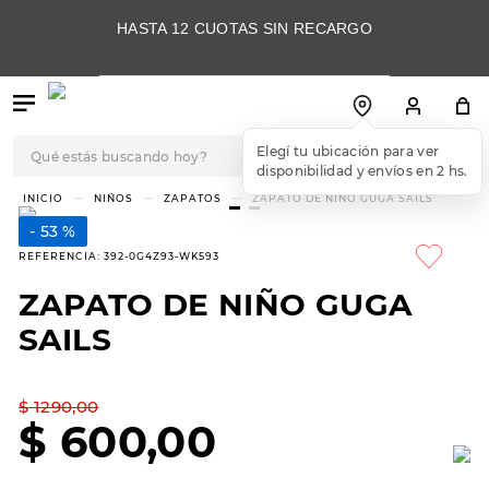
HASTA 12 CUOTAS SIN RECARGO
Qué estás buscando hoy?
Elegí tu ubicación para ver
disponibilidad y envíos en 2 hs.
TÉRMINOS MÁS
NIÑOS
ZAPATOS
ZAPATO DE NIÑO GUGA SAILS
BUSCADOS
53 %
1
.
botas
REFERENCIA
:
392-0G4Z93-WK593
2
.
skechers
ZAPATO DE NIÑO GUGA
3
.
skechers slip-ins
SAILS
4
.
championes
5
.
botas mujer
$
1290
,
00
$
600
,
00
6
.
americansport
7
.
sandalias