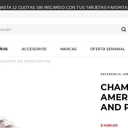
HASTA 12 CUOTAS SIN RECARGO CON TUS TARJETAS FAVORITA
cando?
S
IÑOS
ACCESORIOS
MARCAS
OFERTA SEMANAL
N SPORT ISIS WHITE AND PINK
REFERENCIA
:
43
CHAM
AMER
AND 
$
1490
,
00