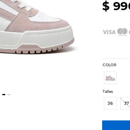
$
99
COLOR
Talles
36
37