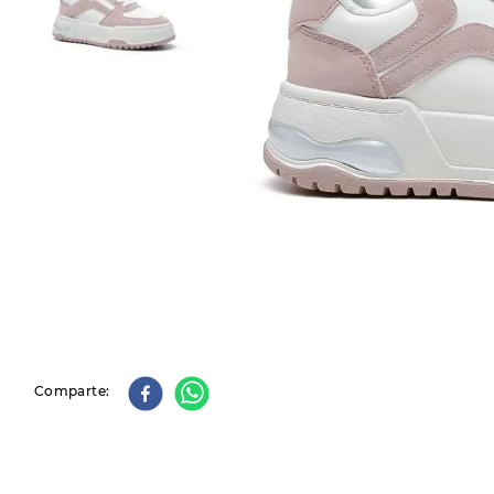
9
.
slip-ins
10
.
botas dama
Comparte