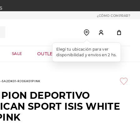
S
¿CÓMO COMPRAR?
OUTLET WEB
SALE
8-5A2DK01-RJ06K01PINK
PION DEPORTIVO
ICAN SPORT ISIS WHITE
PINK