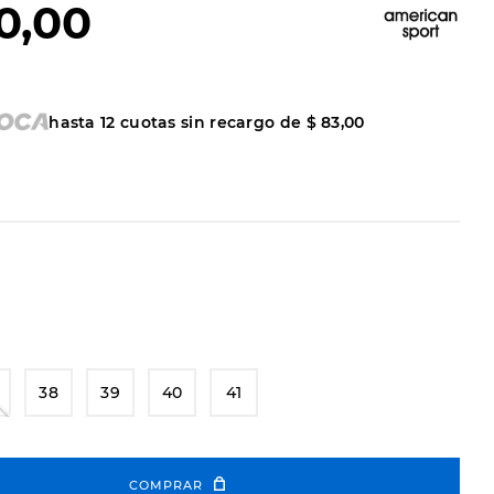
0
,
00
hasta
12
cuotas sin recargo de
$
83
,
00
38
39
40
41
COMPRAR