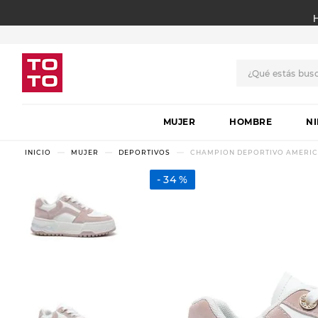
¿Qué estás bus
TÉRMINOS MÁS BUSCADO
MUJER
1
.
botas
HOMBRE
N
2
.
skechers
MUJER
DEPORTIVOS
CHAMPION DEPORTIVO AMERICA
3
.
skechers slip-ins
34 %
4
.
championes
5
.
botas mujer
6
.
americansport
7
.
sandalias
8
.
hitec