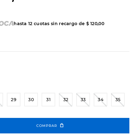
hasta
12
cuotas sin recargo de
$
120
,
00
29
30
31
32
33
34
35
COMPRAR