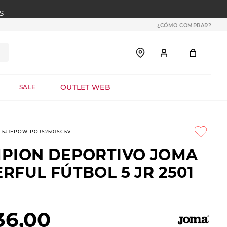
S
¿CÓMO COMPRAR?
OUTLET WEB
SALE
9-5J1FPOW-POJS2501SC5V
PION DEPORTIVO JOMA
FUL FÚTBOL 5 JR 2501
36
,
00