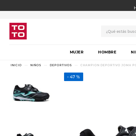
¿Qué estás bus
TÉRMINOS MÁS BUSCADO
MUJER
1
.
botas
HOMBRE
N
2
.
skechers
NIÑOS
DEPORTIVOS
CHAMPION DEPORTIVO JOMA PO
3
.
skechers slip-ins
47 %
4
.
championes
5
.
botas mujer
6
.
americansport
7
.
sandalias
8
.
hitec