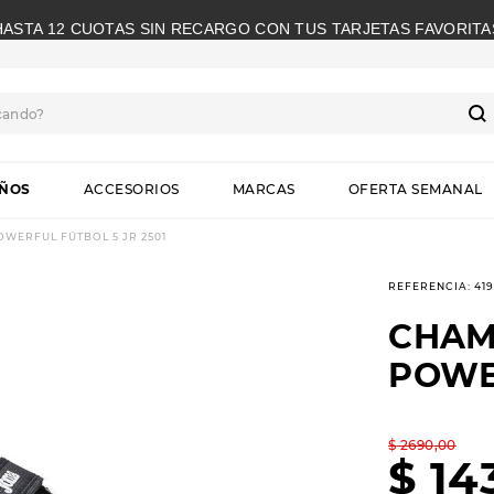
HASTA 12 CUOTAS SIN RECARGO CON TUS TARJETAS FAVORITA
cando?
S
IÑOS
ACCESORIOS
MARCAS
OFERTA SEMANAL
WERFUL FÚTBOL 5 JR 2501
REFERENCIA
:
41
CHAM
POWER
$
2690
,
00
$
14