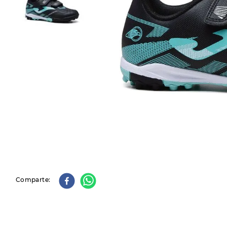
9
.
slip-ins
10
.
botas dama
Comparte