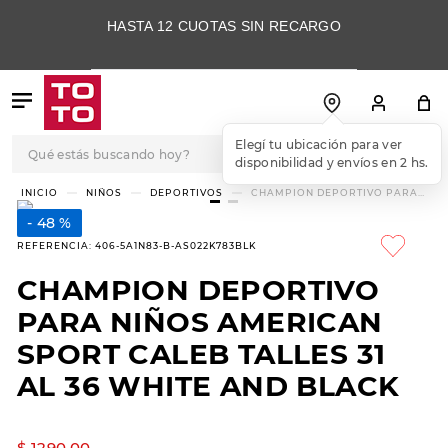
HASTA 12 CUOTAS SIN RECARGO
Qué estás buscando hoy?
Elegí tu ubicación para ver
disponibilidad y envíos en 2 hs.
TÉRMINOS MÁS
NIÑOS
DEPORTIVOS
CHAMPION DEPORTIVO PARA
NIÑOS AMERICAN SPORT CALEB
BUSCADOS
TALLES 31 AL 36 WHITE AND
48 %
BLACK
1
.
botas
REFERENCIA
:
406-5A1N83-B-AS022K783BLK
2
.
skechers
CHAMPION DEPORTIVO
3
.
skechers slip-ins
PARA NIÑOS AMERICAN
4
.
championes
SPORT CALEB TALLES 31
AL 36 WHITE AND BLACK
5
.
botas mujer
6
.
americansport
$
1290
,
00