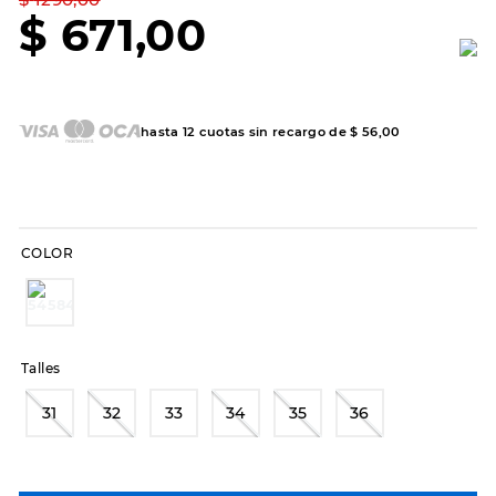
7
.
sandalias
$
671
,
00
8
.
hitec
9
.
slip-ins
10
.
botas dama
hasta
12
cuotas sin recargo de
$
56
,
00
COLOR
Talles
31
32
33
34
35
36