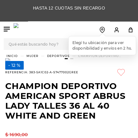
HASTA 12 CUOTAS SIN RECARGO
Qué estás buscando hoy?
Elegí tu ubicación para ver
disponibilidad y envíos en 2 hs.
TÉRMINOS MÁS
MUJER
DEPORTIVOS
CHAMPION DEPORTIVO
AMERICAN SPORT ABRUS LADY
BUSCADOS
TALLES 36 AL 40 WHITE AND
12 %
GREEN
1
.
botas
REFERENCIA
:
383-5A1C02-A-S7477002GREE
2
.
skechers
CHAMPION DEPORTIVO
3
.
skechers slip-ins
AMERICAN SPORT ABRUS
4
.
championes
LADY TALLES 36 AL 40
WHITE AND GREEN
5
.
botas mujer
6
.
americansport
$
1690
,
00
7
.
sandalias