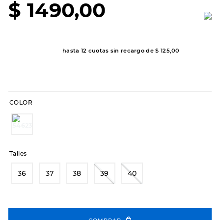
$
1490
,
00
8
.
hitec
9
.
slip-ins
10
.
botas dama
hasta
12
cuotas sin recargo de
$
125
,
00
COLOR
Talles
36
37
38
39
40