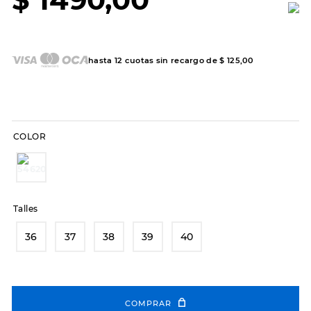
7
.
sandalias
8
.
hitec
9
.
slip-ins
hasta
12
cuotas sin recargo de
$
125
,
00
10
.
botas dama
COLOR
Talles
36
37
38
39
40
COMPRAR