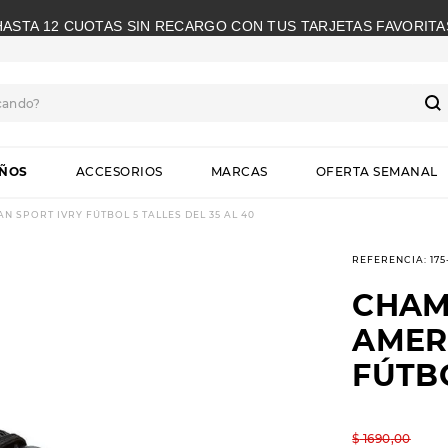
HASTA 12 CUOTAS SIN RECARGO CON TUS TARJETAS FAVORITA
cando?
S
IÑOS
ACCESORIOS
MARCAS
OFERTA SEMANAL
SPORT IVRY FÚTBOL 5 TALLES DEL 35 AL 40
REFERENCIA
:
17
CHAM
AMER
FÚTBO
$
1690
,
00