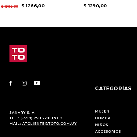
$
1266
,
00
$
1290
,
00
$
1990
,
00
CATEGORÍAS
MUJER
SANARY S. A.
TEL.: (+598) 2511 2291 INT 2
HOMBRE
MAIL:
ATCLIENTE@TOTO.COM.UY
NIÑOS
ACCESORIOS