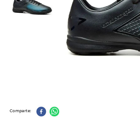
9
.
slip-ins
10
.
botas dama
Comparte