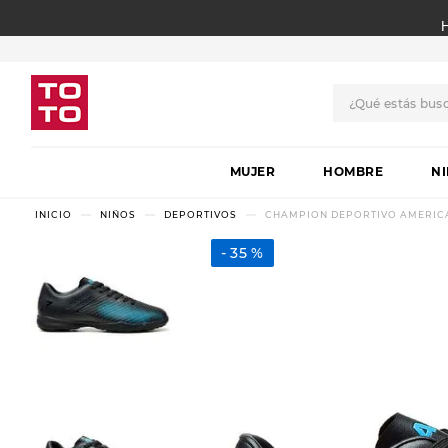
¿Qué estás bus
TÉRMINOS MÁS BUSCADO
MUJER
1
.
botas
HOMBRE
N
2
.
skechers
NIÑOS
DEPORTIVOS
CHAMPION DEPORTIVO AMERICAN 
3
.
skechers slip-ins
35 %
4
.
championes
5
.
botas mujer
6
.
americansport
7
.
hitec
8
.
sandalias