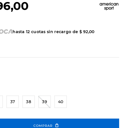
96
,
00
hasta
12
cuotas sin recargo de
$
92
,
00
37
38
39
40
COMPRAR