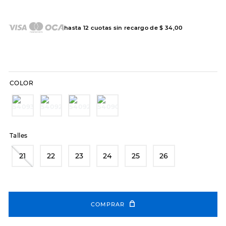
7
.
sandalias
8
.
hitec
hasta
12
cuotas sin recargo de
$
34
,
00
9
.
slip-ins
10
.
botas dama
COLOR
Talles
21
22
23
24
25
26
COMPRAR