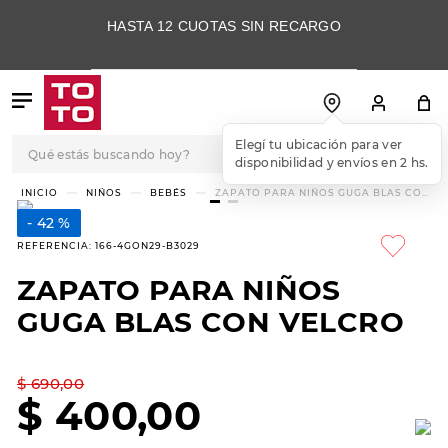
HASTA 12 CUOTAS SIN RECARGO
Qué estás buscando hoy?
Elegí tu ubicación para ver
disponibilidad y envíos en 2 hs.
TÉRMINOS MÁS
NIÑOS
BEBÉS
ZAPATO PARA NIÑOS GUGA BLAS CON
VELCRO
BUSCADOS
42 %
1
.
botas
REFERENCIA
:
166-4GON29-B3029
2
.
skechers
ZAPATO PARA NIÑOS
3
.
skechers slip-ins
GUGA BLAS CON VELCRO
4
.
championes
5
.
botas mujer
$
690
,
00
$
400
,
00
6
.
americansport