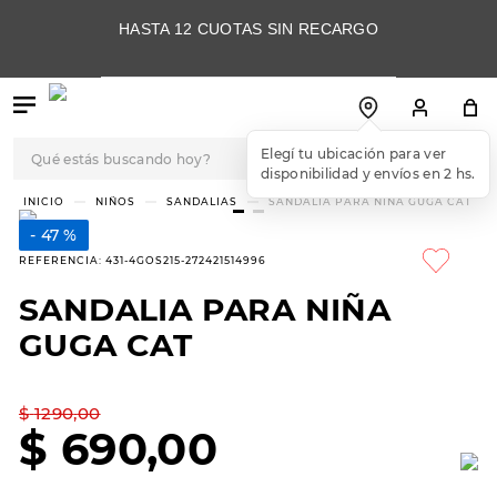
HASTA 12 CUOTAS SIN RECARGO
Qué estás buscando hoy?
Elegí tu ubicación para ver
disponibilidad y envíos en 2 hs.
TÉRMINOS MÁS
NIÑOS
SANDALIAS
SANDALIA PARA NIÑA GUGA CAT
BUSCADOS
47 %
1
.
botas
REFERENCIA
:
431-4GOS215-272421514996
2
.
skechers
SANDALIA PARA NIÑA
3
.
skechers slip-ins
GUGA CAT
4
.
championes
5
.
botas mujer
$
1290
,
00
$
690
,
00
6
.
americansport
7
.
sandalias