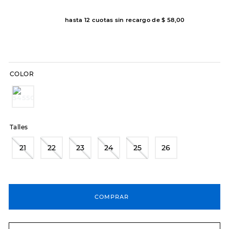
8
.
hitec
hasta
12
cuotas sin recargo de
$
58
,
00
9
.
slip-ins
10
.
botas dama
COLOR
Talles
21
22
23
24
25
26
COMPRAR